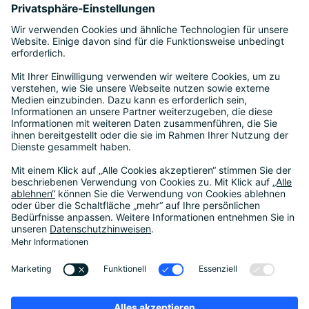
Bitkom Management Club
Service
Impressum
AGB
Datenschutz
Cookie-Einstellungen
Häufige Fragen (FAQ)
Förderung
Vertrag widerrufen
Seminar-Rücktrittsversicherung
Team
Aktuelles & Termine
News
Newsletter
Events
20 Jahre Bitkom Akademie