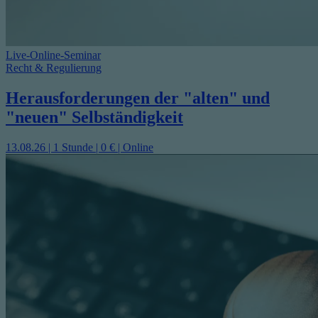
Live-Online-Seminar
Recht & Regulierung
Herausforderungen der "alten" und
"neuen" Selbständigkeit
13.08.26 | 1 Stunde | 0 € | Online