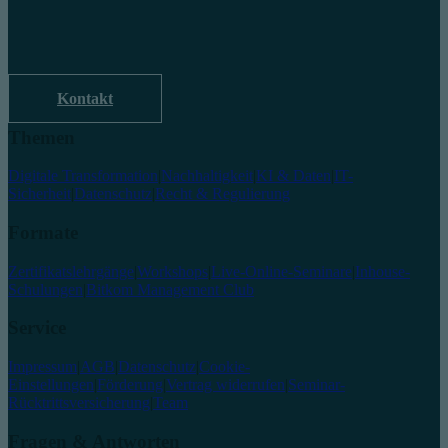
Kontakt
Themen
Digitale Transformation
|
Nachhaltigkeit
|
KI & Daten
|
IT-
Sicherheit
|
Datenschutz
|
Recht & Regulierung
Formate
Zertifikatslehrgänge
|
Workshops
|
Live-Online-Seminare
|
Inhouse-
Schulungen
|
Bitkom Management Club
Service
Impressum
|
AGB
|
Datenschutz
|
Cookie-
Einstellungen
|
Förderung
|
Vertrag widerrufen
|
Seminar-
Rücktrittsversicherung
|
Team
Fragen & Antworten