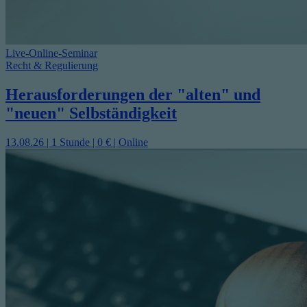
Live-Online-Seminar
Recht & Regulierung
Herausforderungen der "alten" und
"neuen" Selbständigkeit
13.08.26 | 1 Stunde | 0 € | Online