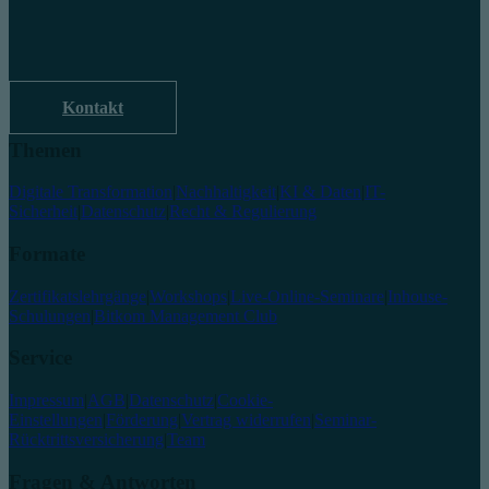
Kontakt
Themen
Digitale Transformation
|
Nachhaltigkeit
|
KI & Daten
|
IT-
Sicherheit
|
Datenschutz
|
Recht & Regulierung
Formate
Zertifikatslehrgänge
|
Workshops
|
Live-Online-Seminare
|
Inhouse-
Schulungen
|
Bitkom Management Club
Service
Impressum
|
AGB
|
Datenschutz
|
Cookie-
Einstellungen
|
Förderung
|
Vertrag widerrufen
|
Seminar-
Rücktrittsversicherung
|
Team
Fragen & Antworten