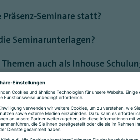
ie Präsenz-Seminare statt?
h die Seminarunterlagen?
e Themen auch als Inhouse Schulun
n?
ise
e Prüfung mitbuchen?