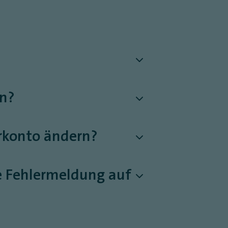
?
en?
erkonto ändern?
ne Fehlermeldung auf