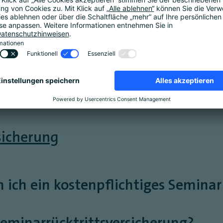
 FAO-Bescheinigungen aus?
in Zertifikat/meine Teilnahmebesc
t bekommen?
sicherung
n ich ein kostenpflichtiges Seminar
 Seminarrücktrittsversicherung?