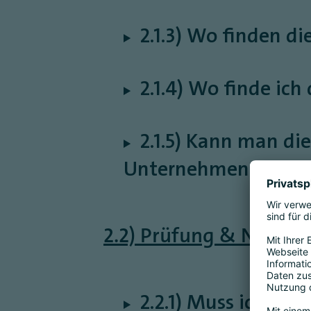
2.1.3) Wo finden d
2.1.4) Wo finde ic
2.1.5) Kann man di
Unternehmen buche
2.2) Prüfung & Nachwe
2.2.1) Muss ich di