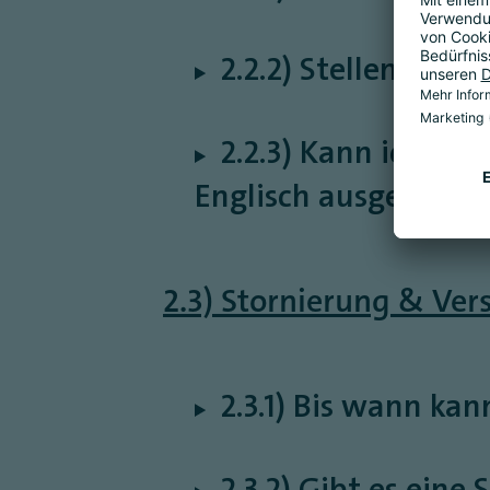
2.2.2) Stellen Sie
2.2.3) Kann ich me
Englisch ausgestell
2.3) Stornierung & Ver
2.3.1) Bis wann kan
2.3.2) Gibt es eine