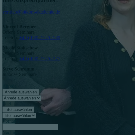
Ihre Ansprechpartner:
vertrieb@bitkom-akademie.de
Vincent Bergner
Offene Seminare
Telefon:
+49 (0)30 27576-539
Nicole Stoitschew
Offene Seminare
Telefon:
+49 (0)30 27576-277
Steve Schramm
Inhouse-Seminare
Anrede
Anrede auswählen
Titel
Titel auswählen
Vorname
Nachname