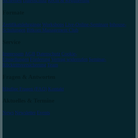
Sicherheit
|
Datenschutz
|
Recht & Regulierung
Formate
Zertifikatslehrgänge
|
Workshops
|
Live-Online-Seminare
|
Inhouse-
Schulungen
|
Bitkom Management Club
Service
Impressum
|
AGB
|
Datenschutz
|
Cookie-
Einstellungen
|
Förderung
|
Vertrag widerrufen
|
Seminar-
Rücktrittsversicherung
|
Team
Fragen & Antworten
Häufige Fragen (FAQ)
|
Kontakt
Aktuelles & Termine
News
|
Newsletter
|
Events