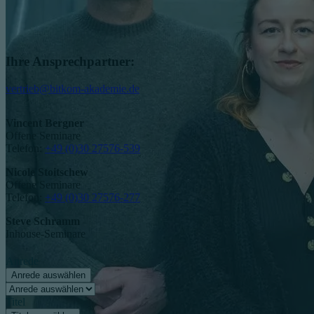
Ihre Ansprechpartner:
vertrieb@bitkom-akademie.de
Vincent Bergner
Offene Seminare
Telefon:
+49 (0)30 27576-539
Nicole Stoitschew
Offene Seminare
Telefon:
+49 (0)30 27576-277
Steve Schramm
Inhouse-Seminare
Anrede
Anrede auswählen
Titel