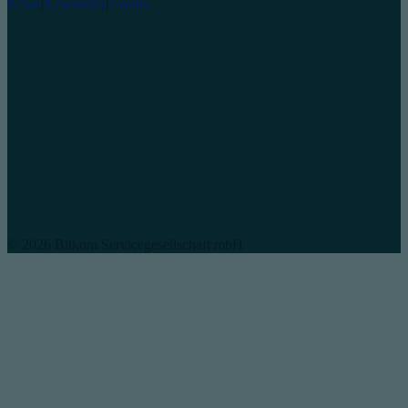
News
|
Newsletter
|
Events
© 2026 Bitkom Servicegesellschaft mbH