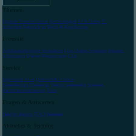
Themen
Digitale Transformation
|
Nachhaltigkeit
|
KI & Daten
|
IT-
Sicherheit
|
Datenschutz
|
Recht & Regulierung
Formate
Zertifikatslehrgänge
|
Workshops
|
Live-Online-Seminare
|
Inhouse-
Schulungen
|
Bitkom Management Club
Service
Impressum
|
AGB
|
Datenschutz
|
Cookie-
Einstellungen
|
Förderung
|
Vertrag widerrufen
|
Seminar-
Rücktrittsversicherung
|
Team
Fragen & Antworten
Häufige Fragen (FAQ)
|
Kontakt
Aktuelles & Termine