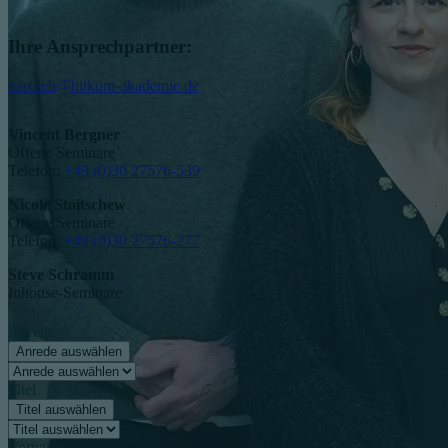
Ihre Ansprechpartner:
vertrieb@bitkom-akademie.de
Vincent Bergner
Offene Seminare
Telefon:
+49 (0)30 27576-539
Nicole Stoitschew
Offene Seminare
Telefon:
+49 (0)30 27576-277
Steve Schramm
Inhouse-Seminare
Anrede
Anrede auswählen
Titel
Titel auswählen
Vorname