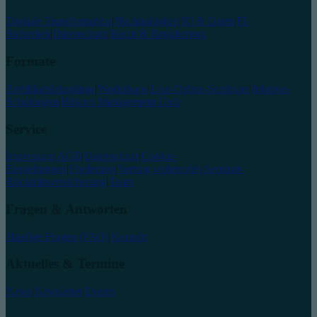
Digitale Transformation
|
Nachhaltigkeit
|
KI & Daten
|
IT-
Sicherheit
|
Datenschutz
|
Recht & Regulierung
Formate
Zertifikatslehrgänge
|
Workshops
|
Live-Online-Seminare
|
Inhouse-
Schulungen
|
Bitkom Management Club
Service
Impressum
|
AGB
|
Datenschutz
|
Cookie-
Einstellungen
|
Förderung
|
Vertrag widerrufen
|
Seminar-
Rücktrittsversicherung
|
Team
Fragen & Antworten
Häufige Fragen (FAQ)
|
Kontakt
Aktuelles & Termine
News
|
Newsletter
|
Events