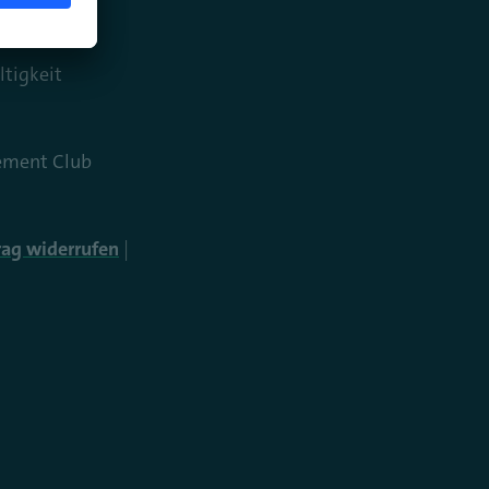
tigkeit
ment Club
rag widerrufen