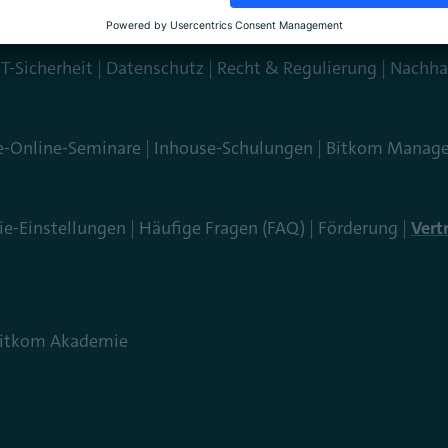
IT-Sicherheit
Datenschutz
Recht & Regulierung
Nachhal
e-Online-Seminare
Inhouse-Schulungen
Bitkom Manage
ie-Einstellungen
Häufige Fragen (FAQ)
Förderung
Vert
m
Bitkom Akademie