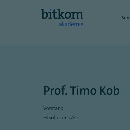
Direkt
Hauptnav
zum
Sem
Inhalt
Prof. Timo Kob
Vorstand
HiSolutions AG