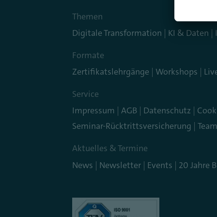
Themen
Digitale Transformation
KI & Daten
Formate
Zertifikatslehrgänge
Workshops
Liv
Service
Impressum
AGB
Datenschutz
Cook
Seminar-Rücktrittsversicherung
Tea
Aktuelles & Termine
News
Newsletter
Events
20 Jahre 