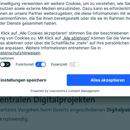
anders. Dennoch bleibt Digitalisierung eine Gemeinschaf
Forschung, Technologie und Raumfahrt von Ministerin Dor
 für Justiz und Verbraucherschutz.
ng der Digitalpolitik
tkom regelmäßig den Umsetzungsstand der insgesamt
212 d
rhaben werden nach ihrem Umsetzungsstand sowie ihrer Bed
ik macht politischen Fortschritt messbar.“
entralen Digitalprojekten
nierteres Vorgehen beim bereits angeschobenen
Digitalpak
n
notwendig.