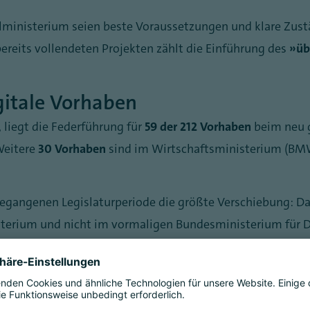
lministerium seien beste Voraussetzungen und klare Zust
bereits vollendeten Projekten zählt die Einführung des
„üb
gitale Vorhaben
, liegt die Federführung für
59 der 212 Vorhaben
beim neu 
Weitere
30 Vorhaben
sind im Wirtschaftsministerium (BM
ngegangenen Legislaturperiode die größte Verschiebung: D
erium und nicht im vormaligen Bundesministerium für Di
Forschung sowie für Wirtschaft und Klimaschutz hatten in 
das Haus von Volker Wissing.
gkeiten für Digitalpolitik haben die Umsetzung in den ve