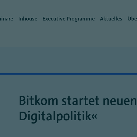
igation
inare
Inhouse
Executive Programme
Aktuelles
Übe
Bitkom startet neue
Digitalpolitik“