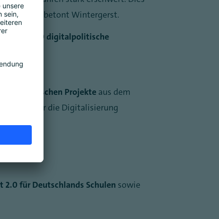
tsaufgabe“, betont Wintergerst.
othee Bär
20 digitalpolitische
igitalpolitischen Projekte
aus dem
eutung für die Digitalisierung
t 2.0 für Deutschlands Schulen
sowie