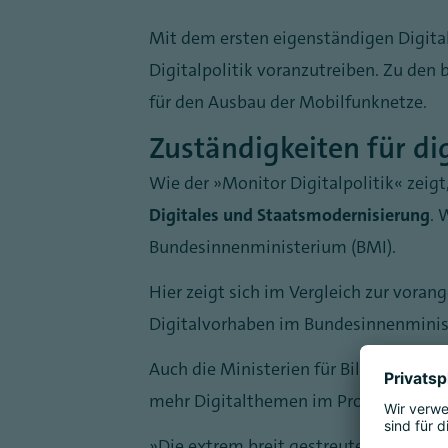
Mit dem ersten eigenständigen Digita
Digitalpolitik voranzutreiben. Zu den 
für den Ausbau der Mobilfunknetze.
Zuständigkeiten für di
Wie der „Monitor Digitalpolitik“ zeigt
Digitales und Staatsmodernisierung
. 
Bundesinnenministerium (BMI).
Hier zeigt sich im Vergleich zur vora
Digitalvorhaben im Bundesinnenminist
Auch die Ministerien für Bildung und 
mehr Digitalthemen im Programm als 
„Die extrem breit gestreuten Zuständi