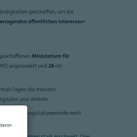
ändigkeiten geschaffen, um die
erragenden öffentlichen Interesses“
geschaffenen
Ministerium für
WE) angesiedelt und
26
im
amals lagen die meisten
gitales und Verkehr.
der letzten Legislaturperiode noch
rgangenen Jahren stark erschwert. Dies