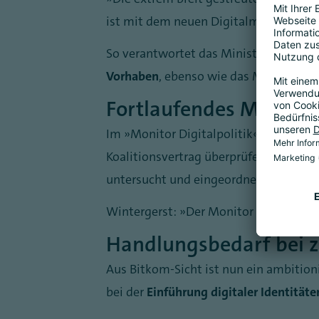
ist mit dem neuen Digitalministerium 
So verantwortet das Ministerium für 
Vorhaben
, ebenso wie das Ministerium
Fortlaufendes Monitori
Im „Monitor Digitalpolitik“ wird Bi
Koalitionsvertrag überprüfen. Die Vo
untersucht und eingeordnet.
Wintergerst: „Der Monitor Digitalpolit
Handlungsbedarf bei z
Aus Bitkom-Sicht ist nun ein ambitio
bei der
Einführung digitaler Identitäte