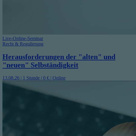
Live-Online-Seminar
Recht & Regulierung
Herausforderungen der "alten" und
"neuen" Selbständigkeit
13.08.26 | 1 Stunde | 0 € | Online