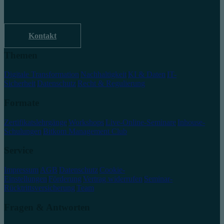
Kontakt
Themen
Digitale Transformation
|
Nachhaltigkeit
|
KI & Daten
|
IT-
Sicherheit
|
Datenschutz
|
Recht & Regulierung
Formate
Zertifikatslehrgänge
|
Workshops
|
Live-Online-Seminare
|
Inhouse-
Schulungen
|
Bitkom Management Club
Service
Impressum
|
AGB
|
Datenschutz
|
Cookie-
Einstellungen
|
Förderung
|
Vertrag widerrufen
|
Seminar-
Rücktrittsversicherung
|
Team
Fragen & Antworten