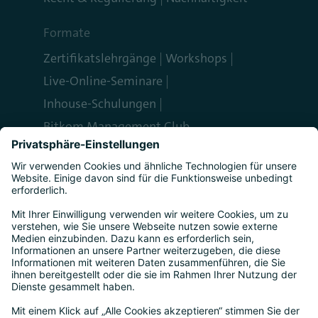
Formate
Zertifikatslehrgänge
Workshops
Live-Online-Seminare
Inhouse-Schulungen
Bitkom Management Club
Service
Impressum
AGB
Datenschutz
Cookie-Einstellungen
Häufige Fragen (FAQ)
Förderung
Vertrag widerrufen
Seminar-Rücktrittsversicherung
Team
Aktuelles & Termine