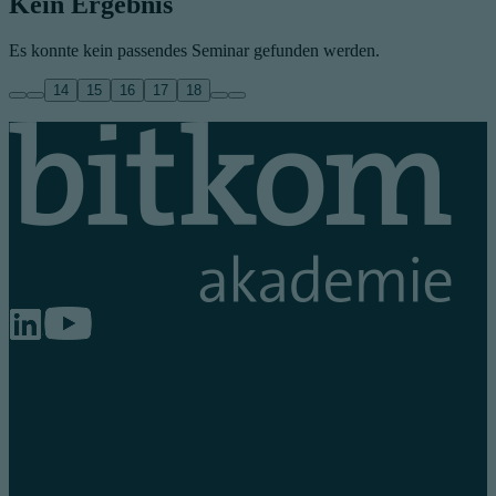
Kein Ergebnis
Es konnte kein passendes Seminar gefunden werden.
14
15
16
17
18