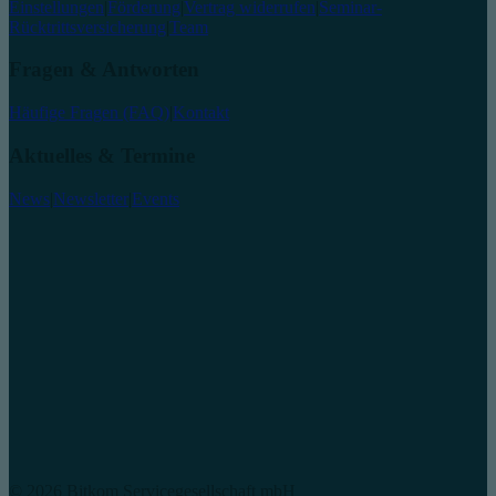
Einstellungen
|
Förderung
|
Vertrag widerrufen
|
Seminar-
Rücktrittsversicherung
|
Team
Fragen & Antworten
Häufige Fragen (FAQ)
|
Kontakt
Aktuelles & Termine
News
|
Newsletter
|
Events
© 2026 Bitkom Servicegesellschaft mbH